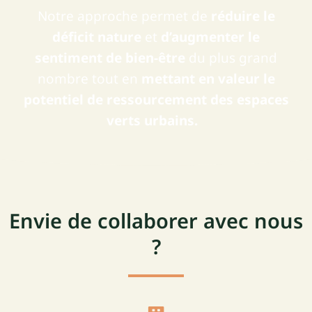
Notre approche permet de
réduire le
déficit nature
et
d’augmenter le
sentiment de bien-être
du plus grand
nombre tout en
mettant en valeur le
potentiel de ressourcement des espaces
verts urbains.
Envie de collaborer avec nous
?